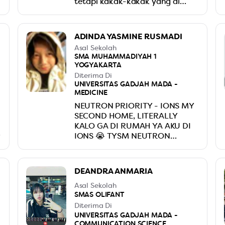
tetapi kakak-kakak yang di
IONs baik dan mau
menjelaskan. Rasanya bebas
bertanya dan tidak di pressure
ADINDA YASMINE RUSMADI
untuk harus tau. Rasanya
Asal Sekolah
seperti beneran belajar. Thanks
SMA MUHAMMADIYAH 1
Neutron Priority.
YOGYAKARTA
Diterima Di
UNIVERSITAS GADJAH MADA -
MEDICINE
NEUTRON PRIORITY - IONS MY
SECOND HOME, LITERALLY
KALO GA DI RUMAH YA AKU DI
IONS 😭 TYSM NEUTRON
PRIORITY UDAH BANTU
NGEWUJUDIN MIMPI AKU
DEANDRA ANMARIA
Asal Sekolah
SMAS OLIFANT
Diterima Di
UNIVERSITAS GADJAH MADA -
COMMUNICATION SCIENCE