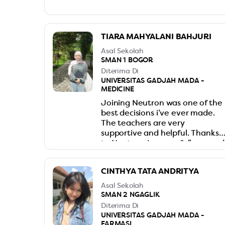
TIARA MAHYALANI BAHJURI
Asal Sekolah
SMAN 1 BOGOR
Diterima Di
UNIVERSITAS GADJAH MADA -
MEDICINE
Joining Neutron was one of the
best decisions i’ve ever made.
The teachers are very
supportive and helpful. Thanks
to Neutron, I successfully passed
the IUP UGM
CINTHYA TATA ANDRITYA
Asal Sekolah
SMAN 2 NGAGLIK
Diterima Di
UNIVERSITAS GADJAH MADA -
FARMASI