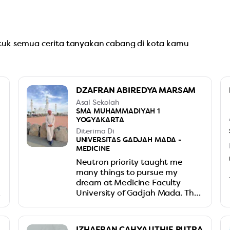
ntuk semua cerita tanyakan cabang di kota kamu
DZAFRAN ABIREDYA MARSAM
Asal Sekolah
SMA MUHAMMADIYAH 1
YOGYAKARTA
Diterima Di
UNIVERSITAS GADJAH MADA -
MEDICINE
Neutron priority taught me
many things to pursue my
dream at Medicine Faculty
a
University of Gadjah Mada. The
learning atmosphere is very
supporting and the teachers
never give up to push us to our
IZHAFRAN CAHYA UTHIE PUTRA