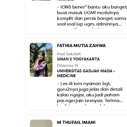
- IONS bener² bantu aku banget
buat masuk UGM! modulnya
komplit dan persis banget sama
soal soal iup ugm, adminnya
responsif, ruang kelasnya
nyaman, tentor² nya juga baik²
dan punya banyak latihan soal.
FATHIA MUTIA ZAHWA
POKOKNYA RECOMMENDED
BGTT DEH LES DI IONS KL MAU
Asal Sekolah
MASUK IUP UGM
SMAN 2 YOGYAKARTA
Diterima Di
UNIVERSITAS GADJAH MADA -
MEDICINE
- Les di ions nyaman bgt,
guru2nya juga jelas dan detail
kalau ngajar, aku jadi paham
pas ngerjain tesnyaa. Terima
kasih ions, sukses selalu
M THUFAIL IMANI