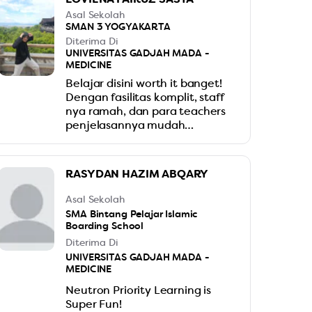
Asal Sekolah
SMAN 3 YOGYAKARTA
Diterima Di
UNIVERSITAS GADJAH MADA -
MEDICINE
Belajar disini worth it banget!
Dengan fasilitas komplit, staff
nya ramah, dan para teachers
penjelasannya mudah
dimengerti dan tidak kaku,
pengalamanku belajar di IONS
sangat nyaman dan betah
RASYDAN HAZIM ABQARY
dengan tempatnya. Para guru
juga sering mengingatkan dan
Asal Sekolah
memberitahu dengan inf
SMA Bintang Pelajar Islamic
lengkap dan cepat seputar IUP
Boarding School
jadi pasti tidak akan
Diterima Di
ketinggalan informasi apapun.
UNIVERSITAS GADJAH MADA -
Intinya, sudah pasti nggak akan
MEDICINE
nyesel belajar disini!
Neutron Priority Learning is
Super Fun!