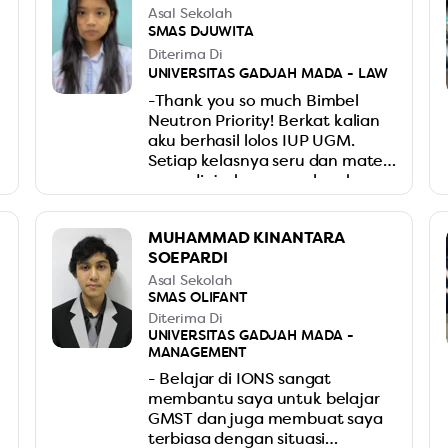
Asal Sekolah
SMAS DJUWITA
Diterima Di
UNIVERSITAS GADJAH MADA - LAW
-Thank you so much Bimbel
Neutron Priority! Berkat kalian
aku berhasil lolos IUP UGM.
Setiap kelasnya seru dan materi
yang diajarkan super lengkap.
Gurunya juga ramah dan selalu
siap bantu kalo ada yang gak
MUHAMMAD KINANTARA
ngerti. Aku jadi lebih pede dan
SOEPARDI
siap banget buat ujian. Love
you, Neutron Priority!
Asal Sekolah
SMAS OLIFANT
Diterima Di
UNIVERSITAS GADJAH MADA -
MANAGEMENT
- Belajar di IONS sangat
membantu saya untuk belajar
GMST dan juga membuat saya
terbiasa dengan situasi