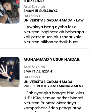
HARTONO
Asal Sekolah
SMAN 15 SURABAYA
Diterima Di
UNIVERSITAS GADJAH MADA - LAW
- Awalnya iseng nyoba les di
Neutron, tapi setelah beberapa
kali pertemuan aku sadar kalo
Neutron pilihan terbaik buat
kita para pejuang IUP, makasih
Neutron
MUHAMMAD YUSUF HAIDAR
Asal Sekolah
SMA IT AL IZZAH
Diterima Di
UNIVERSITAS GADJAH MADA -
PUBLIC POLICY AND MANAGEMENT
-Gak nyangka banget bisa lolos
IUP UGM, semua berkat bimbel
Neutron Priority! Materinya
komprehensif dan pengajarnya