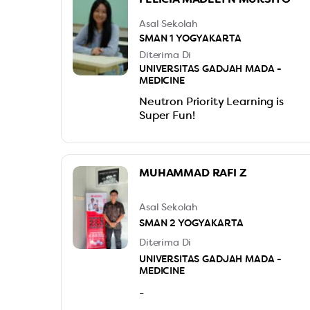
dari IONS tuh menurutku
sangattt helpful. Dari segi
Asal Sekolah
latihan kecepatan ngerjain soal,
SMAN 1 YOGYAKARTA
itu ngebantu banget biar kita
Diterima Di
bisa lebih settle pas ketemu
UNIVERSITAS GADJAH MADA -
soal2 IUP nanti. Tingkat
MEDICINE
kesusahannya juga pas banget
Neutron Priority Learning is
buat practice, ga terlalu mudah
Super Fun!
buat digampangin, tapi juga ga
kesusahan di compare pas
ujian2nya, balance banget buat
kebutuhan pas ujian. Pokoknya
1000/10 buat IONS 🥺🩷🩷🫰🏻🫰
MUHAMMAD RAFI Z
🏻🫰🏻
Asal Sekolah
SMAN 2 YOGYAKARTA
Diterima Di
UNIVERSITAS GADJAH MADA -
MEDICINE
-