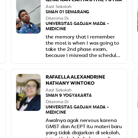
limits. The learning facility at
Asal Sekolah
neutron is considered one of the
SMAN 01 SEMARANG
best.
Diterima Di
UNIVERSITAS GADJAH MADA -
MEDICINE
the memory that I remember
the most is when I was going to
take the 2nd phase exam,
because I misread the schedule
and I felt like I was stupid, but it
was funny, because I still got an
extra forgiveness session
RAFAELLA ALEXANDRINE
NATHANY WINTOKO
Asal Sekolah
SMAN 9 YOGYAKARTA
Diterima Di
UNIVERSITAS GADJAH MADA -
MEDICINE
Awalnya agak nervous karena
GMST dan AcEPT itu materi baru
yang tidak diajarkan di sekolah,