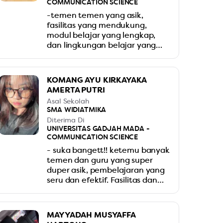
COMMUNICATION SCIENCE
-temen temen yang asik,
fasilitas yang mendukung,
modul belajar yang lengkap,
dan lingkungan belajar yang
super nyaman ngebuat aku
betah banget les disini! and the
teachers are so nice, guru guru
KOMANG AYU KIRKAYAKA
nya juga sangat membantu
AMERTA PUTRI
dalam perkembangan aku
Asal Sekolah
belajar, mulai dari gmst, essay
SMA WIDIATMIKA
dan interview. Pokoknya les di
Diterima Di
neutron priority beneran se-
UNIVERSITAS GADJAH MADA -
worth it itu!!! trust me, kalian ga
COMMUNICATION SCIENCE
bakal nyesel masuk sini
- suka bangett!! ketemu banyak
temen dan guru yang super
duper asik, pembelajaran yang
seru dan efektif. Fasilitas dan
pelayanan yang sangat bagus,
thank you neutron!!
MAYYADAH MUSYAFFA