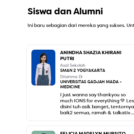
Siswa dan Alumni
Ini baru sebagian dari mereka yang sukses. U
ANINDHA SHAZIA KHIRANI
PUTRI
Asal Sekolah
SMAN 2 YOGYAKARTA
Diterima Di
UNIVERSITAS GADJAH MADA -
MEDICINE
I just wanna say thankyou so
much IONS for everything 💚 Les
disini tuh asik banget, tentorny
baik2 semua, ramah & talkative
banget.. mereka juga bener2
nyesuain cara belajar sama
kebutuhan kitaa. Dan TO IUP
FELICIA MADELYN MURSITO